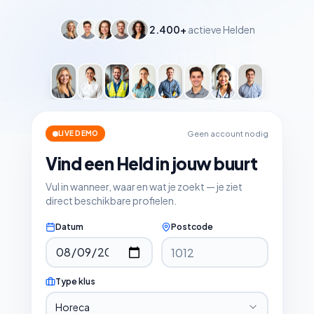
2.400+
actieve Helden
Geen account nodig
LIVE DEMO
Vind een Held in jouw buurt
Vul in wanneer, waar en wat je zoekt — je ziet
direct beschikbare profielen.
Datum
Postcode
Type klus
Horeca