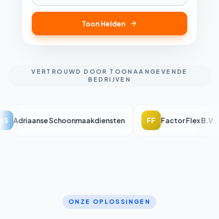
Toon Helden
VERTROUWD DOOR TOONAANGEVENDE
BEDRIJVEN
AS
Adriaanse Schoonmaakdiensten
FF
Factor Flex B.V.
ONZE OPLOSSINGEN