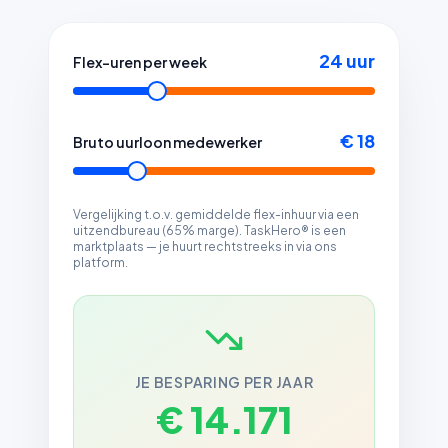
24
uur
Flex-uren per week
€ 18
Bruto uurloon medewerker
Vergelijking t.o.v. gemiddelde flex-inhuur via een
uitzendbureau (65% marge). TaskHero® is een
marktplaats — je huurt rechtstreeks in via ons
platform.
JE BESPARING PER JAAR
€ 14.171