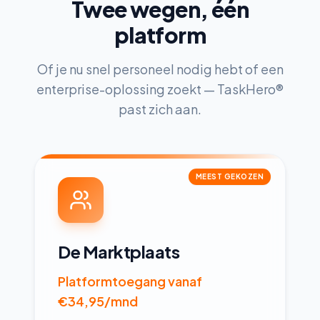
Twee wegen, één
platform
Of je nu snel personeel nodig hebt of een
enterprise-oplossing zoekt — TaskHero®
past zich aan.
MEEST GEKOZEN
De Marktplaats
Platformtoegang vanaf
€34,95/mnd