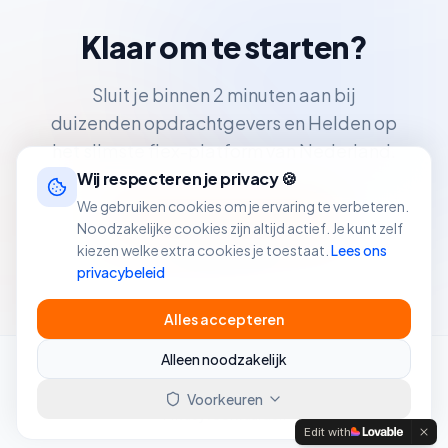
Klaar om te starten?
Sluit je binnen 2 minuten aan bij
duizenden opdrachtgevers en Helden op
het slimste flex-platform van Nederland.
Wij respecteren je privacy 🍪
We gebruiken cookies om je ervaring te verbeteren.
Ik zoek personeel
Noodzakelijke cookies zijn altijd actief. Je kunt zelf
Ik zoek werk
kiezen welke extra cookies je toestaat.
Lees ons
privacybeleid
Alles accepteren
Alleen noodzakelijk
Voorkeuren
©
2026
TaskHero®. Alle rechten voorbehouden.
Privacy
Voorwaarden
Edit with