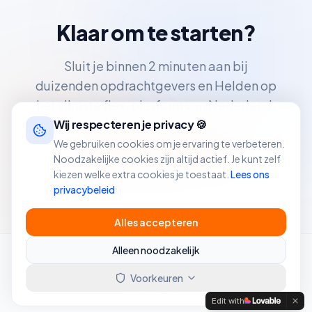
Klaar om te starten?
Sluit je binnen 2 minuten aan bij
duizenden opdrachtgevers en Helden op
het slimste flex-platform van Nederland.
Wij respecteren je privacy 🍪
We gebruiken cookies om je ervaring te verbeteren.
Ik zoek personeel
Noodzakelijke cookies zijn altijd actief. Je kunt zelf
Ik zoek werk
kiezen welke extra cookies je toestaat.
Lees ons
privacybeleid
Alles accepteren
Alleen noodzakelijk
Voorkeuren
©
2026
TaskHero®. Alle rechten voorbehouden.
Privacy
Voorwaarden
Edit with