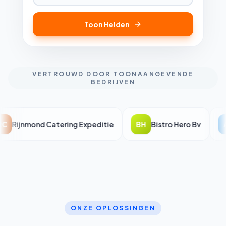
Toon Helden
VERTROUWD DOOR TOONAANGEVENDE
BEDRIJVEN
C
Rijnmond Catering Expeditie
BH
Bistro Hero Bv
A
ONZE OPLOSSINGEN