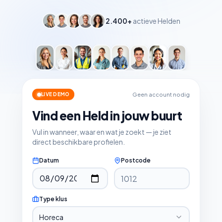
2.400+
actieve Helden
Geen account nodig
LIVE DEMO
Vind een Held in jouw buurt
Vul in wanneer, waar en wat je zoekt — je ziet
direct beschikbare profielen.
Datum
Postcode
Type klus
Horeca