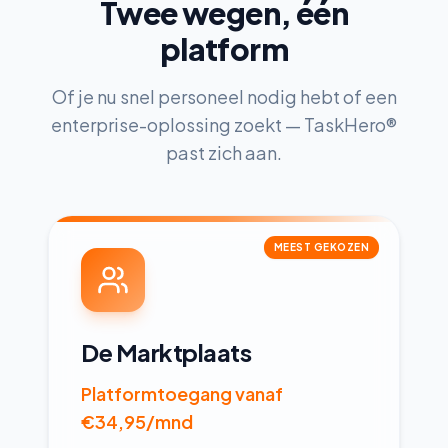
Twee wegen, één
platform
Of je nu snel personeel nodig hebt of een
enterprise-oplossing zoekt — TaskHero®
past zich aan.
MEEST GEKOZEN
De Marktplaats
Platformtoegang vanaf
€34,95/mnd