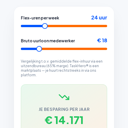
24
uur
Flex-uren per week
€ 18
Bruto uurloon medewerker
Vergelijking t.o.v. gemiddelde flex-inhuur via een
uitzendbureau (65% marge). TaskHero® is een
marktplaats — je huurt rechtstreeks in via ons
platform.
JE BESPARING PER JAAR
€ 14.171