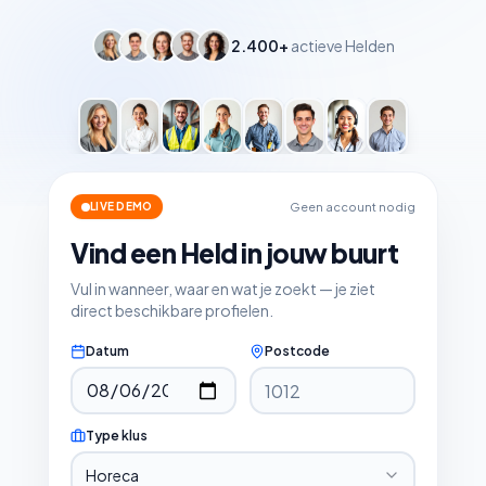
2.400+
actieve Helden
Geen account nodig
LIVE DEMO
Vind een Held in jouw buurt
Vul in wanneer, waar en wat je zoekt — je ziet
direct beschikbare profielen.
Datum
Postcode
Type klus
Horeca