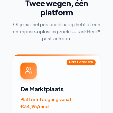
Twee wegen, één
platform
Of je nu snel personeel nodig hebt of een
enterprise-oplossing zoekt — TaskHero®
past zich aan.
MEEST GEKOZEN
De Marktplaats
Platformtoegang vanaf
€34,95/mnd