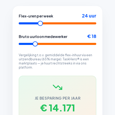
24
uur
Flex-uren per week
€ 18
Bruto uurloon medewerker
Vergelijking t.o.v. gemiddelde flex-inhuur via een
uitzendbureau (65% marge). TaskHero® is een
marktplaats — je huurt rechtstreeks in via ons
platform.
JE BESPARING PER JAAR
€ 14.171