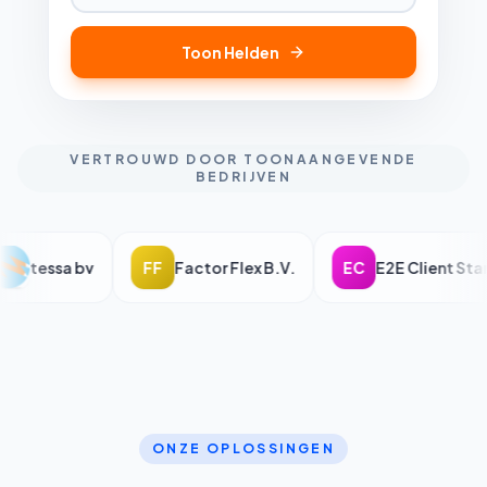
Toon Helden
VERTROUWD DOOR TOONAANGEVENDE
BEDRIJVEN
tessa bv
FF
Factor Flex B.V.
EC
E2E Client Star
ONZE OPLOSSINGEN