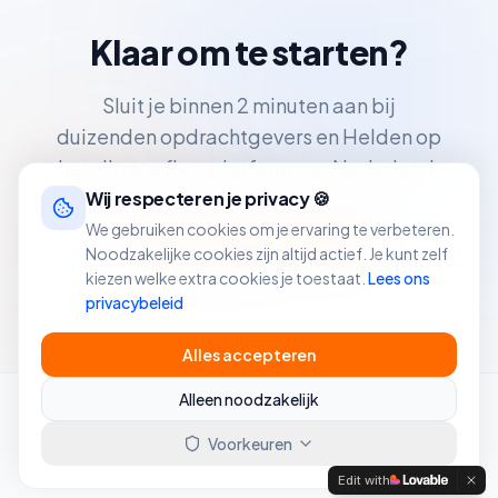
Klaar om te starten?
Sluit je binnen 2 minuten aan bij
duizenden opdrachtgevers en Helden op
het slimste flex-platform van Nederland.
Wij respecteren je privacy 🍪
We gebruiken cookies om je ervaring te verbeteren.
Ik zoek personeel
Noodzakelijke cookies zijn altijd actief. Je kunt zelf
Ik zoek werk
kiezen welke extra cookies je toestaat.
Lees ons
privacybeleid
Alles accepteren
Alleen noodzakelijk
Voorkeuren
©
2026
TaskHero®. Alle rechten voorbehouden.
Privacy
Voorwaarden
Edit with